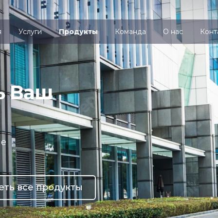
я
Услуги
Продукты
Команда
О нас
Конт
ь Ваш
ие
еть все продукты