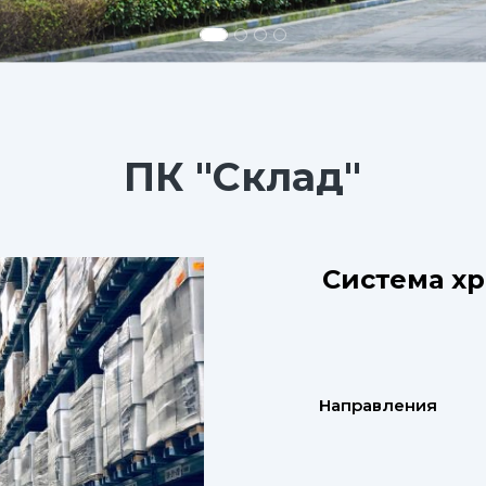
ПК "Склад"
Система хр
Направления