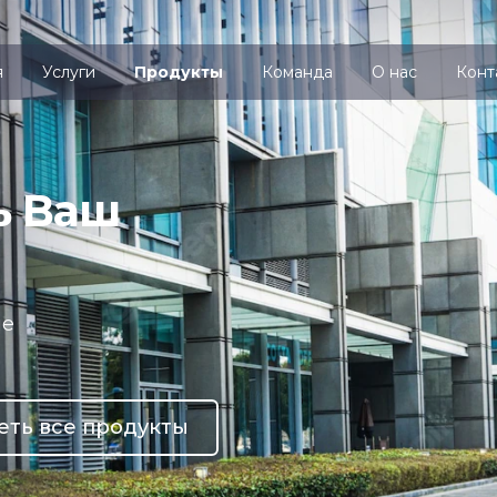
я
Услуги
Продукты
Команда
О нас
Конт
ь Ваш
ие
еть все продукты